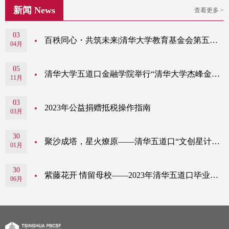
新闻 News
查看更多 >
03
百秩同心・共筑未来|清华大学教育基金会第五期“同道同行”院系筹款工作坊成功举办
04月
05
清华大学五道口金融学院举行“清华大学杰峰金融学讲席教授基金”捐赠仪式
11月
03
2023年公益捐赠抵税操作指南
03月
30
聚沙成塔，星火燎原——清华五道口“文创星计划” 项目毕业班级捐赠支持学院发展
01月
30
紫藤花开 情留母校——2023年清华五道口毕业季捐赠活动
06月